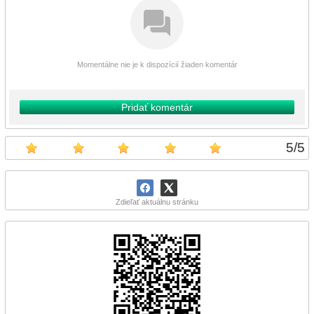
Momentálne nie je k dispozícií žiaden komentár
Pridať komentár
5
/
5
Zdieľať aktuálnu stránku