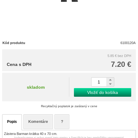
Kód produktu
6100120A
5.85 €
bez DPH
7.20 €
Cena s DPH
skladom
Vložiť do košíka
Recyklačný poplatok je zarátaný v cene
Popis
Komentáre
?
Zástera Barman krátka 40 x 70 cm.
(vyhradzujeme si právo meniť tieto popisy a špecifikácie bez predošlého upozornenia)