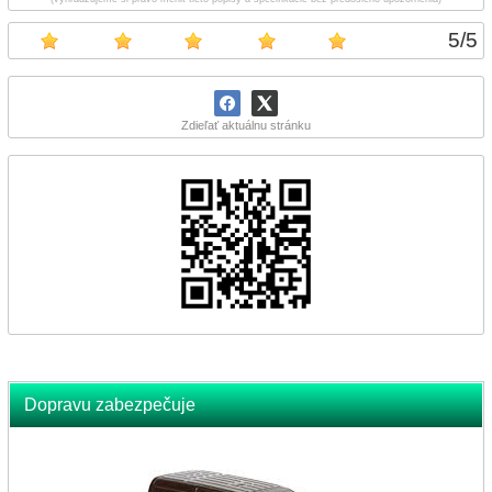
5
/
5
Zdieľať aktuálnu stránku
Dopravu zabezpečuje