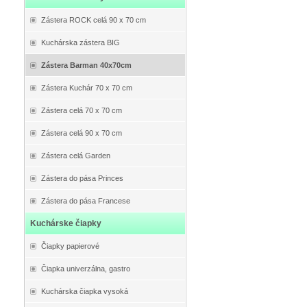
Zástera ROCK celá 90 x 70 cm
Kuchárska zástera BIG
Zástera Barman 40x70cm
Zástera Kuchár 70 x 70 cm
Zástera celá 70 x 70 cm
Zástera celá 90 x 70 cm
Zástera celá Garden
Zástera do pása Princes
Zástera do pása Francese
Kuchárske čiapky
Čiapky papierové
Čiapka univerzálna, gastro
Kuchárska čiapka vysoká