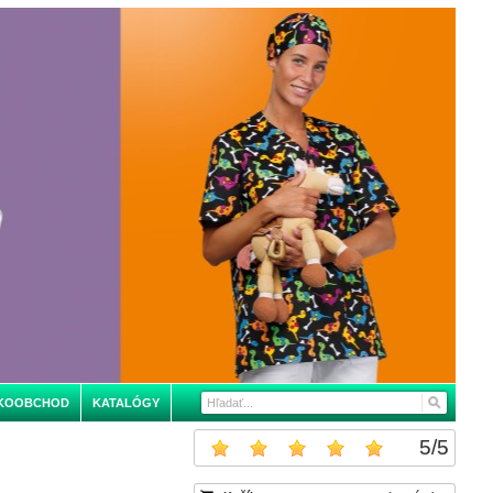
KOOBCHOD
KATALÓGY
5
/
5