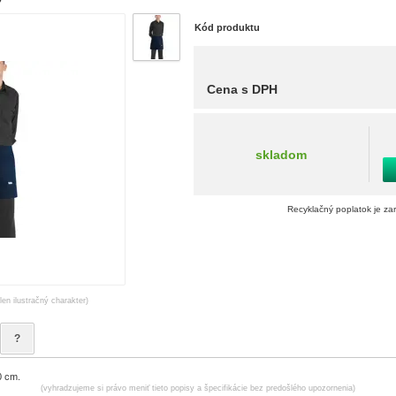
Kód produktu
Cena s DPH
skladom
Recyklačný poplatok je za
len ilustračný charakter)
?
0 cm.
(vyhradzujeme si právo meniť tieto popisy a špecifikácie bez predošlého upozornenia)