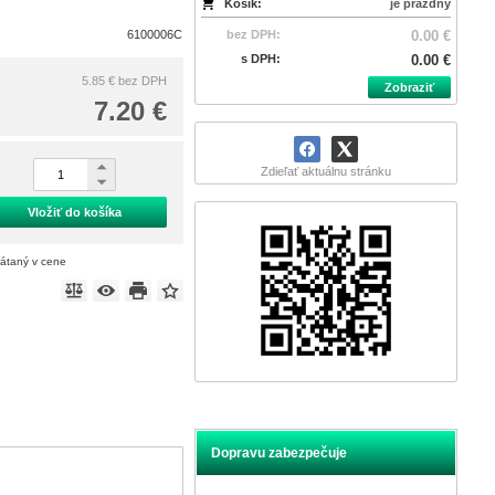
Košík:
je prázdny
6100006C
bez DPH:
0.00 €
s DPH:
0.00 €
5.85 €
bez DPH
Zobraziť
7.20 €
Zdieľať aktuálnu stránku
Vložiť do košíka
rátaný v cene
Dopravu zabezpečuje