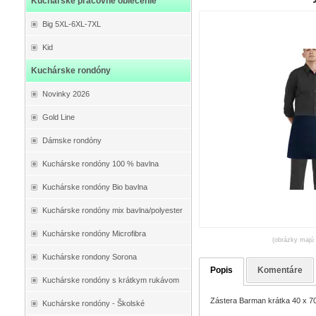
Kuchárske pracovné oblečenie
Big 5XL-6XL-7XL
Kid
Kuchárske rondóny
Novinky 2026
Gold Line
Dámske rondóny
Kuchárske rondóny 100 % bavlna
Kuchárske rondóny Bio bavlna
Kuchárske rondóny mix bavlna/polyester
Kuchárske rondóny Microfibra
(obrázky majú 
Kuchárske rondony Sorona
Popis
Komentáre
Kuchárske rondóny s krátkym rukávom
Zástera Barman krátka 40 x 7
Kuchárske rondóny - Školské