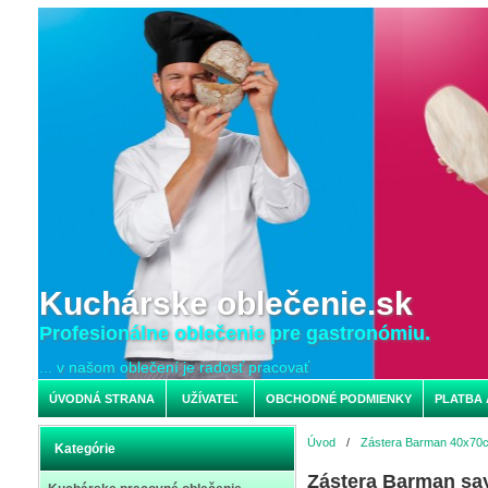
Kuchárske oblečenie.sk
Profesionálne oblečenie pre gastronómiu.
... v našom oblečení je radosť pracovať
ÚVODNÁ STRANA
UŽÍVATEĽ
OBCHODNÉ PODMIENKY
PLATBA 
Úvod
/
Zástera Barman 40x70
Kategórie
Zástera Barman sa