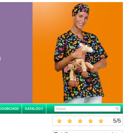
KOOBCHOD
KATALÓGY
5
/
5