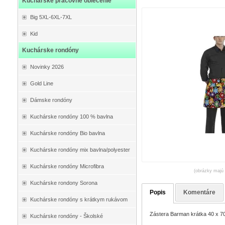
Kuchárske pracovné oblečenie
Big 5XL-6XL-7XL
Kid
Kuchárske rondóny
Novinky 2026
Gold Line
Dámske rondóny
Kuchárske rondóny 100 % bavlna
Kuchárske rondóny Bio bavlna
Kuchárske rondóny mix bavlna/polyester
Kuchárske rondóny Microfibra
(obrázky majú 
Kuchárske rondony Sorona
Popis
Komentáre
Kuchárske rondóny s krátkym rukávom
Zástera Barman krátka 40 x 7
Kuchárske rondóny - Školské