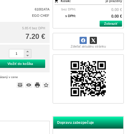
Košík:
je prázdny
6100147A
bez DPH:
0.00 €
EGO CHEF
s DPH:
0.00 €
Zobraziť
5.85 €
bez DPH
7.20 €
Zdieľať aktuálnu stránku
Vložiť do košíka
rátaný v cene
Dopravu zabezpečuje