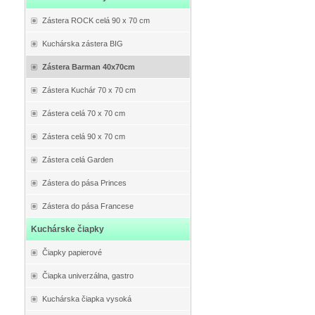
Zástera ROCK celá 90 x 70 cm
Kuchárska zástera BIG
Zástera Barman 40x70cm
Zástera Kuchár 70 x 70 cm
Zástera celá 70 x 70 cm
Zástera celá 90 x 70 cm
Zástera celá Garden
Zástera do pása Princes
Zástera do pása Francese
Kuchárske čiapky
Čiapky papierové
Čiapka univerzálna, gastro
Kuchárska čiapka vysoká