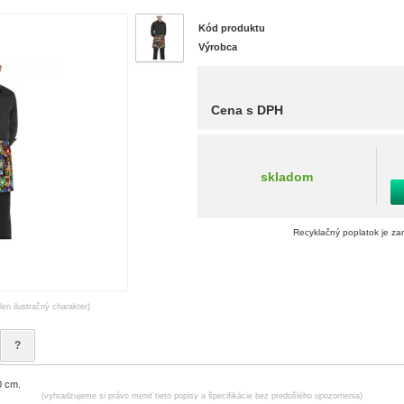
Kód produktu
Výrobca
Cena s DPH
skladom
Recyklačný poplatok je za
len ilustračný charakter)
?
0 cm.
(vyhradzujeme si právo meniť tieto popisy a špecifikácie bez predošlého upozornenia)