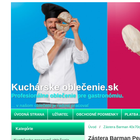
Kuchárske oblečenie.sk
Profesionálne oblečenie pre gastronómiu.
... v našom oblečení je radosť pracovať
ÚVODNÁ STRANA
UŽÍVATEĽ
OBCHODNÉ PODMIENKY
PLATBA 
Úvod
/
Zástera Barman 40x70
Kategórie
Zástera Barman Pe