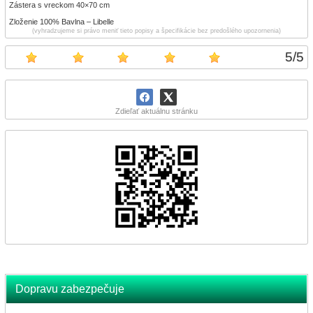
Zástera s vreckom 40×70 cm
Zloženie 100% Bavlna – Libelle
(vyhradzujeme si právo meniť tieto popisy a špecifikácie bez predošlého upozornenia)
5
/
5
Zdieľať aktuálnu stránku
Dopravu zabezpečuje