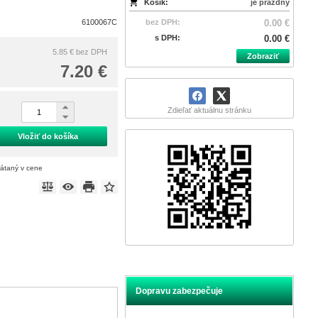
Košík:
je prázdny
6100067C
bez DPH:
0.00 €
s DPH:
0.00 €
5.85 €
bez DPH
Zobraziť
7.20 €
Zdieľať aktuálnu stránku
Vložiť do košíka
rátaný v cene
Dopravu zabezpečuje