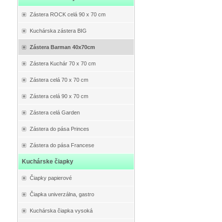
Zástera ROCK celá 90 x 70 cm
Kuchárska zástera BIG
Zástera Barman 40x70cm
Zástera Kuchár 70 x 70 cm
Zástera celá 70 x 70 cm
Zástera celá 90 x 70 cm
Zástera celá Garden
Zástera do pása Princes
Zástera do pása Francese
Kuchárske čiapky
Čiapky papierové
Čiapka univerzálna, gastro
Kuchárska čiapka vysoká