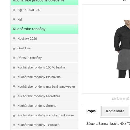
Kuchárske pracovné oblečenie
Big 5XL-6XL-7XL
Kid
Kuchárske rondóny
Novinky 2026
Gold Line
Dámske rondóny
Kuchárske rondóny 100 % bavlna
Kuchárske rondóny Bio bavlna
Kuchárske rondóny mix bavlna/polyester
Kuchárske rondóny Microfibra
(obrázky majú 
Kuchárske rondony Sorona
Popis
Komentáre
Kuchárske rondóny s krátkym rukávom
Zástera Barman krátka 40 x 7
Kuchárske rondóny - Školské