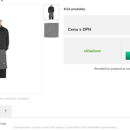
Kód produktu
Cena s DPH
skladom
Recyklačný poplatok je za
len ilustračný charakter)
?
0 cm.
(vyhradzujeme si právo meniť tieto popisy a špecifikácie bez predošlého upozornenia)