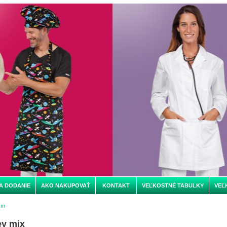
A DODANIE
AKO NAKUPOVAŤ
KONTAKT
VEĽKOSTNÉ TABULKY
VEĽ
cm
ey mix