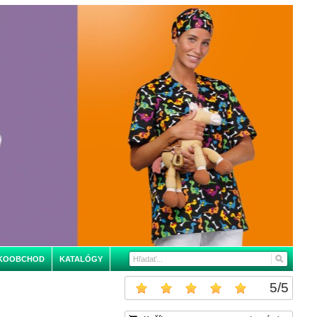
KOOBCHOD
KATALÓGY
5
/
5