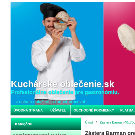
Kuchárske oblečenie.sk
Profesionálne oblečenie pre gastronómiu.
... v našom oblečení je radosť pracovať
ÚVODNÁ STRANA
UŽÍVATEĽ
OBCHODNÉ PODMIENKY
PLATBA 
Úvod
/
Zástera Barman 40x70
Kategórie
Zástera Barman gr