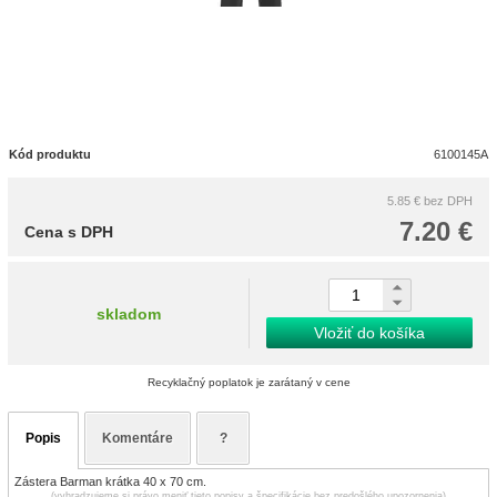
Kód produktu
6100145A
5.85 €
bez DPH
7.20 €
Cena s DPH
skladom
Vložiť do košíka
Recyklačný poplatok je zarátaný v cene
Popis
Komentáre
?
Zástera Barman krátka 40 x 70 cm.
(vyhradzujeme si právo meniť tieto popisy a špecifikácie bez predošlého upozornenia)