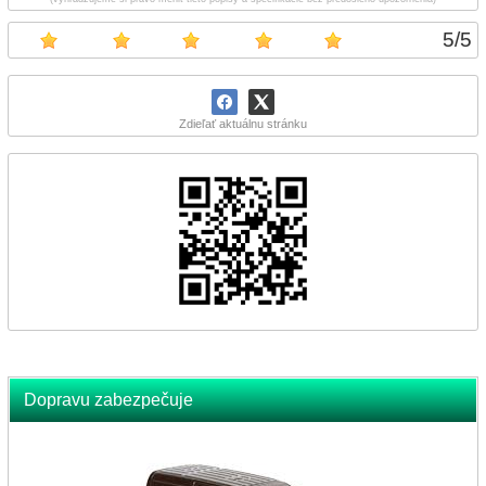
5
/
5
Zdieľať aktuálnu stránku
Dopravu zabezpečuje