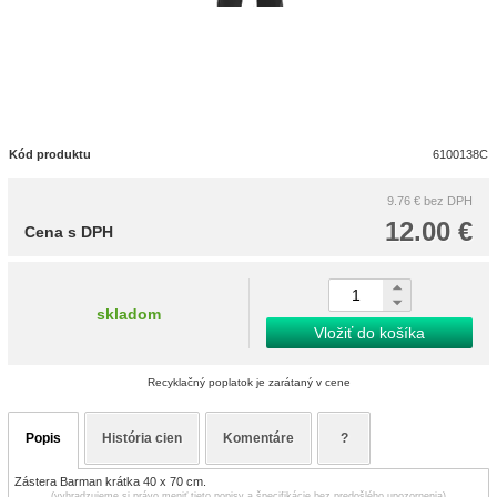
Kód produktu
6100138C
9.76 €
bez DPH
12.00 €
Cena s DPH
skladom
Vložiť do košíka
Recyklačný poplatok je zarátaný v cene
Popis
História cien
Komentáre
?
Zástera Barman krátka 40 x 70 cm.
(vyhradzujeme si právo meniť tieto popisy a špecifikácie bez predošlého upozornenia)