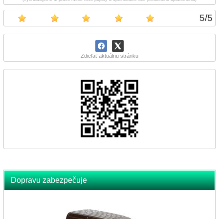
5
/
5
Zdieľať aktuálnu stránku
Dopravu zabezpečuje