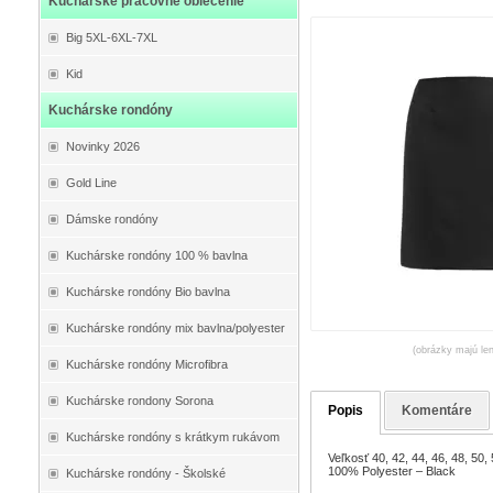
Kuchárske pracovné oblečenie
Big 5XL-6XL-7XL
Kid
Kuchárske rondóny
Novinky 2026
Gold Line
Dámske rondóny
Kuchárske rondóny 100 % bavlna
Kuchárske rondóny Bio bavlna
Kuchárske rondóny mix bavlna/polyester
(obrázky majú len
Kuchárske rondóny Microfibra
Kuchárske rondony Sorona
Popis
Komentáre
Kuchárske rondóny s krátkym rukávom
Veľkosť 40, 42, 44, 46, 48, 50, 
100% Polyester – Black
Kuchárske rondóny - Školské