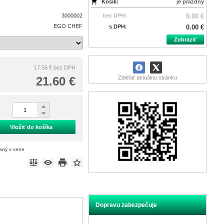
Košík:
je prázdny
3000002
bez DPH:
0.00 €
EGO CHEF
s DPH:
0.00 €
Zobraziť
17.56 €
bez DPH
21.60 €
Zdieľať aktuálnu stránku
Vložiť do košíka
taný v cene
Dopravu zabezpečuje