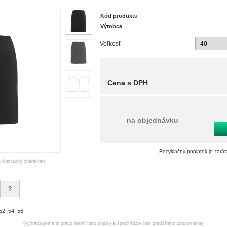
Kód produktu
Výrobca
Veľkosť
Cena s DPH
na objednávku
Recyklačný poplatok je zará
 ilustračný charakter)
?
52, 54, 56
(vyhradzujeme si právo meniť tieto popisy a špecifikácie bez predošlého upozornenia)