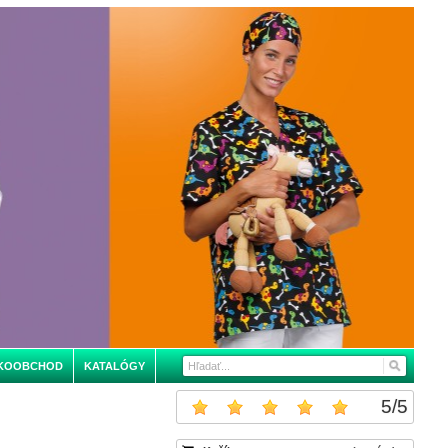
KOOBCHOD
KATALÓGY
5
/
5