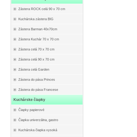
Zástera ROCK celá 90 x 70 cm
Kuchárska zástera BIG
Zástera Barman 40x70cm
Zástera Kuchár 70 x 70 cm
Zástera celá 70 x 70 cm
Zástera celá 90 x 70 cm
Zástera celá Garden
Zástera do pása Princes
Zástera do pása Francese
Kuchárske čiapky
Čiapky papierové
Čiapka univerzálna, gastro
Kuchárska čiapka vysoká