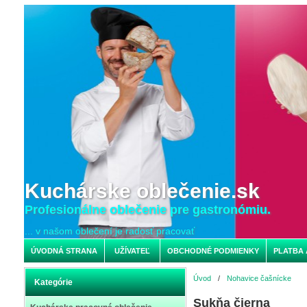
Kuchárske oblečenie.sk
Profesionálne oblečenie pre gastronómiu.
... v našom oblečení je radosť pracovať
ÚVODNÁ STRANA
UŽÍVATEĽ
OBCHODNÉ PODMIENKY
PLATBA 
Úvod
/
Nohavice čašnícke
Kategórie
Sukňa čierna