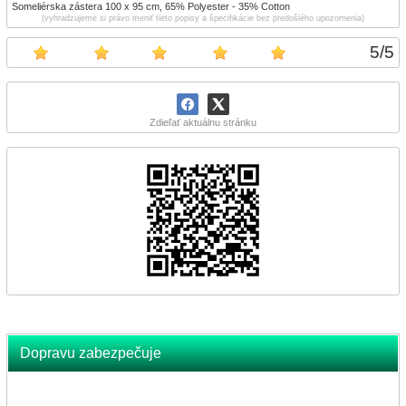
Someliérska zástera 100 x 95 cm, 65% Polyester - 35% Cotton
(vyhradzujeme si právo meniť tieto popisy a špecifikácie bez predošlého upozornenia)
5
/
5
Zdieľať aktuálnu stránku
Dopravu zabezpečuje