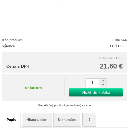
Kód produktu
6104054A
Výrobca
EGO CHEF
17.56 €
bez DPH
21.60 €
Cena s DPH
skladom
Vložiť do košíka
Recyklačný poplatok je zarátaný v cene
Popis
História cien
Komentáre
?