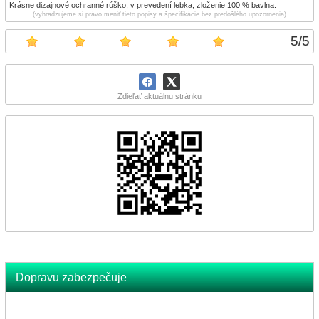
Krásne dizajnové ochranné rúško, v prevedení lebka, zloženie 100 % bavlna.
(vyhradzujeme si právo meniť tieto popisy a špecifikácie bez predošlého upozornenia)
5
/
5
Zdieľať aktuálnu stránku
Dopravu zabezpečuje