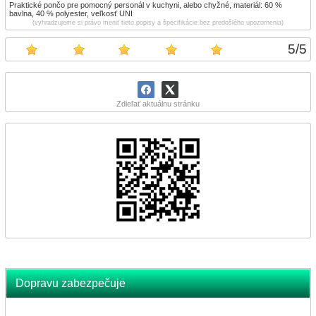
Praktické pončo pre pomocný personál v kuchyni, alebo chyžné, materiál: 60 %
bavlna, 40 % polyester, veľkosť UNI
(vyhradzujeme si právo meniť tieto popisy a špecifikácie bez predošlého upozornenia)
5
/
5
Zdieľať aktuálnu stránku
Dopravu zabezpečuje