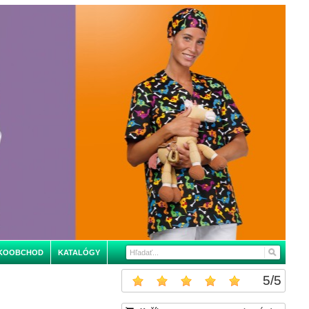
KOOBCHOD
KATALÓGY
5
/
5