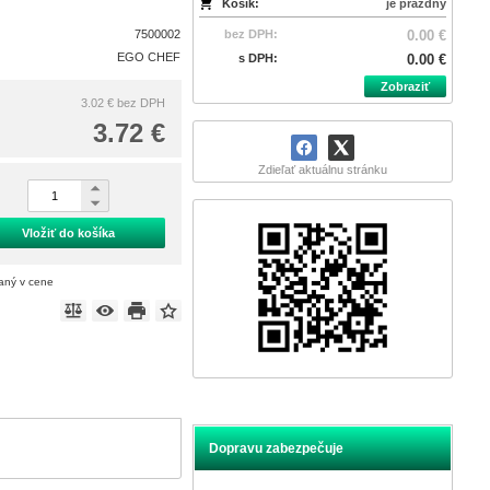
Košík:
je prázdny
7500002
bez DPH:
0.00 €
EGO CHEF
s DPH:
0.00 €
Zobraziť
3.02 €
bez DPH
3.72 €
Zdieľať aktuálnu stránku
Vložiť do košíka
taný v cene
Dopravu zabezpečuje