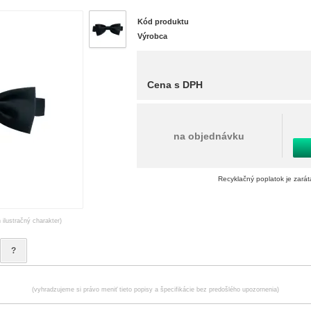
Kód produktu
Výrobca
Cena s DPH
na objednávku
Recyklačný poplatok je zará
 ilustračný charakter)
?
(vyhradzujeme si právo meniť tieto popisy a špecifikácie bez predošlého upozornenia)