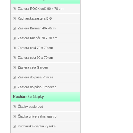
Zástera ROCK celá 90 x 70 cm
Kuchárska zástera BIG
Zástera Barman 40x70cm
Zástera Kuchár 70 x 70 cm
Zástera celá 70 x 70 cm
Zástera celá 90 x 70 cm
Zástera celá Garden
Zástera do pása Princes
Zástera do pása Francese
Kuchárske čiapky
Čiapky papierové
Čiapka univerzálna, gastro
Kuchárska čiapka vysoká