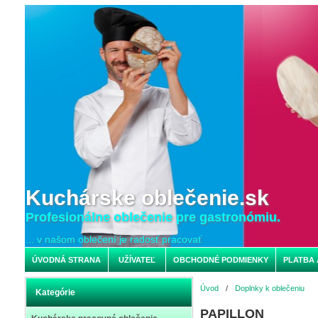
Kuchárske oblečenie.sk
Profesionálne oblečenie pre gastronómiu.
... v našom oblečení je radosť pracovať
ÚVODNÁ STRANA
UŽÍVATEĽ
OBCHODNÉ PODMIENKY
PLATBA 
Úvod
/
Doplnky k oblečeniu
Kategórie
PAPILLON