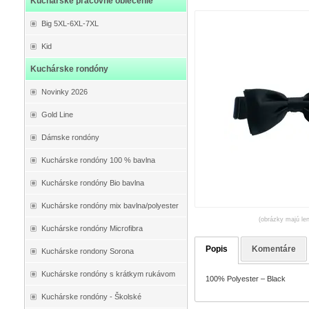
Kuchárske pracovné oblečenie
Big 5XL-6XL-7XL
Kid
Kuchárske rondóny
Novinky 2026
Gold Line
Dámske rondóny
Kuchárske rondóny 100 % bavlna
Kuchárske rondóny Bio bavlna
Kuchárske rondóny mix bavlna/polyester
(obrázky majú len
Kuchárske rondóny Microfibra
Popis
Komentáre
Kuchárske rondony Sorona
Kuchárske rondóny s krátkym rukávom
100% Polyester – Black
Kuchárske rondóny - Školské