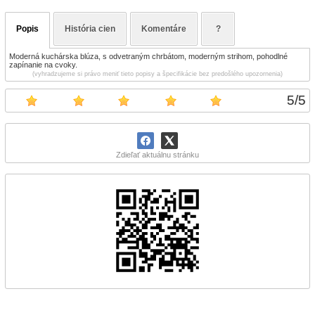
Popis
História cien
Komentáre
?
Moderná kuchárska blúza, s odvetraným chrbátom, moderným strihom, pohodlné
zapínanie na cvoky.
(vyhradzujeme si právo meniť tieto popisy a špecifikácie bez predošlého upozornenia)
5
/
5
Zdieľať aktuálnu stránku