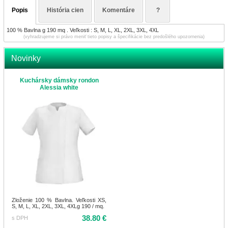
Popis
História cien
Komentáre
?
100 % Bavlna g 190 mq . Veľkosti : S, M, L, XL, 2XL, 3XL, 4XL
(vyhradzujeme si právo meniť tieto popisy a špecifikácie bez predošlého upozornenia)
Novinky
Kuchársky dámsky rondon
Alessia white
Zloženie 100 % Bavlna. Veľkosti XS,
S, M, L, XL, 2XL, 3XL, 4XLg 190 / mq.
38.80 €
s DPH