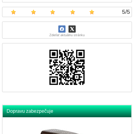
5
/
5
Zdieľať aktuálnu stránku
Dopravu zabezpečuje