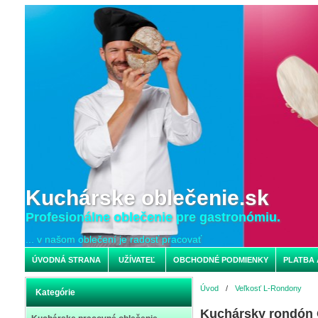
Kuchárske oblečenie.sk
Profesionálne oblečenie pre gastronómiu.
... v našom oblečení je radosť pracovať
ÚVODNÁ STRANA
UŽÍVATEĽ
OBCHODNÉ PODMIENKY
PLATBA 
Úvod
/
Veľkosť L-Rondony
Kategórie
Kuchársky rondón 