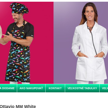
A DODANIE
AKO NAKUPOVAŤ
KONTAKT
VEĽKOSTNÉ TABULKY
VEĽ
Ottavio MM White