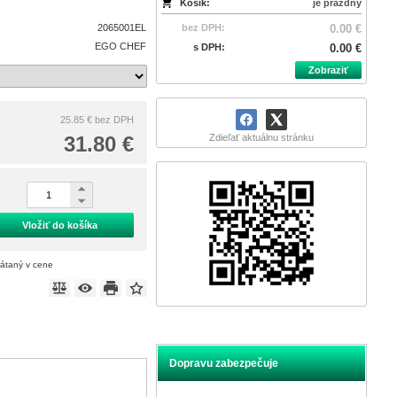
Košík:
je prázdny
2065001EL
bez DPH:
0.00 €
EGO CHEF
s DPH:
0.00 €
Zobraziť
25.85 €
bez DPH
31.80 €
Zdieľať aktuálnu stránku
Vložiť do košíka
rátaný v cene
Dopravu zabezpečuje