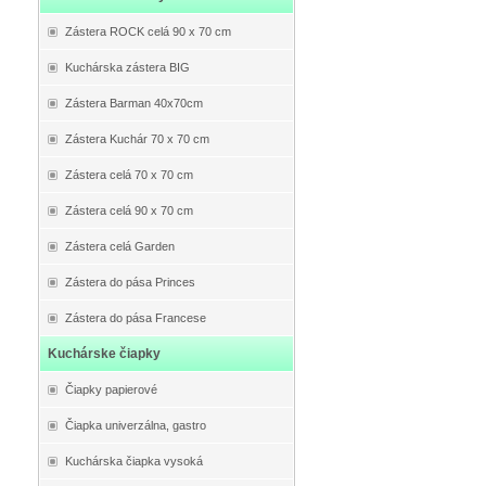
Zástera ROCK celá 90 x 70 cm
Kuchárska zástera BIG
Zástera Barman 40x70cm
Zástera Kuchár 70 x 70 cm
Zástera celá 70 x 70 cm
Zástera celá 90 x 70 cm
Zástera celá Garden
Zástera do pása Princes
Zástera do pása Francese
Kuchárske čiapky
Čiapky papierové
Čiapka univerzálna, gastro
Kuchárska čiapka vysoká