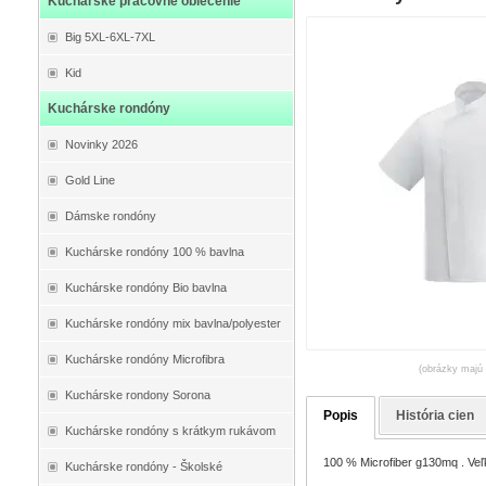
Kuchárske pracovné oblečenie
Big 5XL-6XL-7XL
Kid
Kuchárske rondóny
Novinky 2026
Gold Line
Dámske rondóny
Kuchárske rondóny 100 % bavlna
Kuchárske rondóny Bio bavlna
Kuchárske rondóny mix bavlna/polyester
Kuchárske rondóny Microfibra
(obrázky majú 
Kuchárske rondony Sorona
Popis
História cien
Kuchárske rondóny s krátkym rukávom
100 % Microfiber g130mq . Veľk
Kuchárske rondóny - Školské