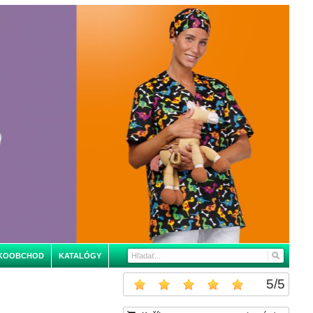
KOOBCHOD
KATALÓGY
5
/
5