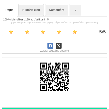
Popis
História cien
Komentáre
?
100 % Microfiber g130mq . Veľkosti : M
(vyhradzujeme si právo meniť tieto popisy a špecifikácie bez predošlého upozornenia)
5
/
5
Zdieľať aktuálnu stránku