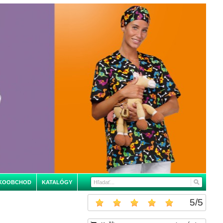
KOOBCHOD
KATALÓGY
5
/
5