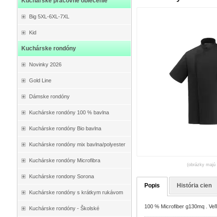
Kuchárske pracovné oblečenie
Big 5XL-6XL-7XL
Kid
Kuchárske rondóny
Novinky 2026
Gold Line
Dámske rondóny
Kuchárske rondóny 100 % bavlna
Kuchárske rondóny Bio bavlna
Kuchárske rondóny mix bavlna/polyester
Kuchárske rondóny Microfibra
(obrázky majú 
Kuchárske rondony Sorona
Popis
História cien
Kuchárske rondóny s krátkym rukávom
100 % Microfiber g130mq . Veľk
Kuchárske rondóny - Školské