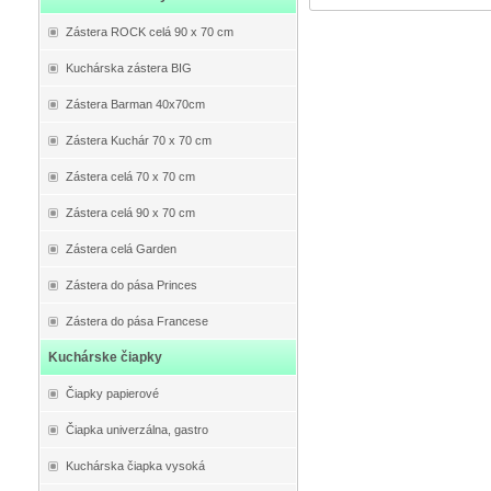
Zástera ROCK celá 90 x 70 cm
Kuchárska zástera BIG
Zástera Barman 40x70cm
Zástera Kuchár 70 x 70 cm
Zástera celá 70 x 70 cm
Zástera celá 90 x 70 cm
Zástera celá Garden
Zástera do pása Princes
Zástera do pása Francese
Kuchárske čiapky
Čiapky papierové
Čiapka univerzálna, gastro
Kuchárska čiapka vysoká