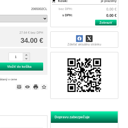
Košík:
je prázdny
2065002CL
bez DPH:
0.00 €
s DPH:
0.00 €
Zobraziť
27.64 €
bez DPH
34.00 €
Zdieľať aktuálnu stránku
Vložiť do košíka
rátaný v cene
Dopravu zabezpečuje