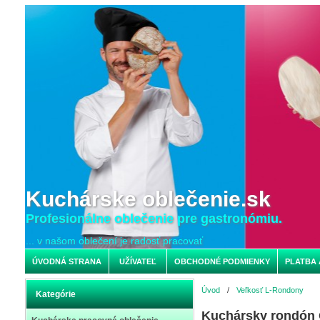
Kuchárske oblečenie.sk
Profesionálne oblečenie pre gastronómiu.
... v našom oblečení je radosť pracovať
ÚVODNÁ STRANA
UŽÍVATEĽ
OBCHODNÉ PODMIENKY
PLATBA 
Úvod
/
Veľkosť L-Rondony
Kategórie
Kuchársky rondón 