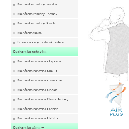
Kuchárske rondóny národné
Kuchárske rondóny Fantasy
Kuchárske rondóny Suschi
Kuchárska tunika
Dizajnové sady rondón + zástera
Kuchárske nohavice
Kuchárske nohavice - kapsáče
Kuchárske nohavice Slim Fit
Kuchárske nohavice s vreckom.
Kuchárske nohavice Classic
Kuchárske nohavice Classic fantasy
Kuchárske nohavice Fashion
Kuchárske nohavice UNISEX
Kuchárske zástery