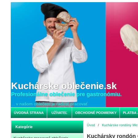
Kuchárske oblečenie.sk
Profesionálne oblečenie pre gastronómiu.
... v našom oblečení je radosť pracovať
ÚVODNÁ STRANA
UŽÍVATEĽ
OBCHODNÉ PODMIENKY
PLATBA 
Úvod
/
Kuchárske rondóny Micr
Kategórie
Kuchársky rondón 