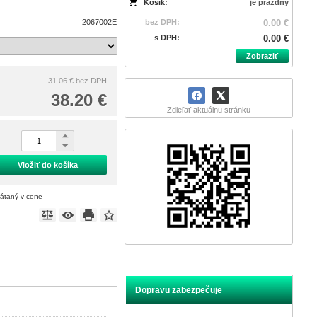
Košík:
je prázdny
2067002E
bez DPH:
0.00 €
s DPH:
0.00 €
Zobraziť
31.06 €
bez DPH
38.20 €
Zdieľať aktuálnu stránku
Vložiť do košíka
rátaný v cene
Dopravu zabezpečuje