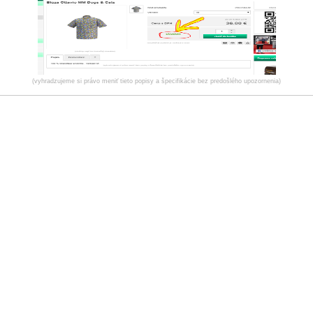
(vyhradzujeme si právo meniť tieto popisy a špecifikácie bez predošlého upozornenia)