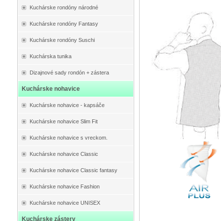
Kuchárske rondóny národné
Kuchárske rondóny Fantasy
Kuchárske rondóny Suschi
Kuchárska tunika
Dizajnové sady rondón + zástera
Kuchárske nohavice
Kuchárske nohavice - kapsáče
Kuchárske nohavice Slim Fit
Kuchárske nohavice s vreckom.
Kuchárske nohavice Classic
Kuchárske nohavice Classic fantasy
Kuchárske nohavice Fashion
Kuchárske nohavice UNISEX
Kuchárske zástery