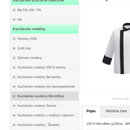
Kuchárske pracovné oblečenie
Big 5XL-6XL-7XL
Kid
Kuchárske rondóny
Novinky 2026
Gold Line
Dámske rondóny
Kuchárske rondóny 100 % bavlna
Kuchárske rondóny Bio bavlna
Kuchárske rondóny mix bavlna/polyester
Kuchárske rondóny Microfibra
(obrázky majú 
Kuchárske rondony Sorona
Popis
História cien
Kuchárske rondóny s krátkym rukávom
100 % Microfiber g130mq . Veľk
Kuchárske rondóny - Školské