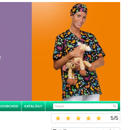
KOOBCHOD
KATALÓGY
5
/
5