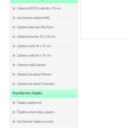
Zástera ROCK celá 90 x 70 cm
Kuchárska zástera BIG
Zástera Barman 40x70cm
Zástera Kuchár 70 x 70 cm
Zástera celá 70 x 70 cm
Zástera celá 90 x 70 cm
Zástera celá Garden
Zástera do pása Princes
Zástera do pása Francese
Kuchárske čiapky
Čiapky papierové
Čiapka univerzálna, gastro
Kuchárska čiapka vysoká