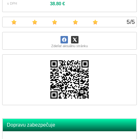
38.80 €
s DPH
5
/
5
Zdieľať aktuálnu stránku
Dopravu zabezpečuje