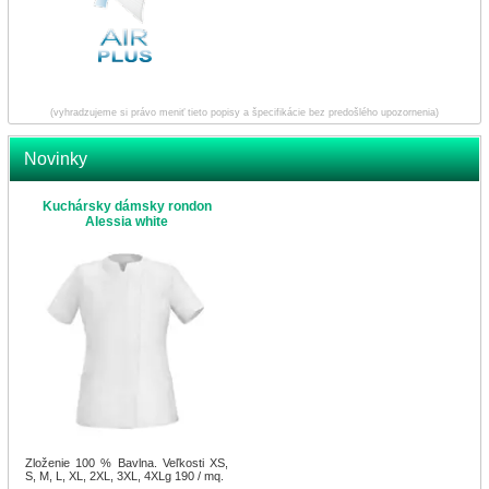
(vyhradzujeme si právo meniť tieto popisy a špecifikácie bez predošlého upozornenia)
Novinky
Kuchársky dámsky rondon
Alessia white
Zloženie 100 % Bavlna. Veľkosti XS,
S, M, L, XL, 2XL, 3XL, 4XLg 190 / mq.