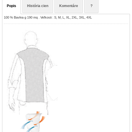
Popis
História cien
Komentáre
?
100 % Bavlna g 190 mq . Veľkosti : S, M, L, XL, 2XL, 3XL, 4XL