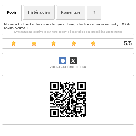
Popis
História cien
Komentáre
?
Moderná kuchárska blúza s moderným strihom, pohodlné zapínanie na cvoky. 100 %
bavlna, veľkost L
(vyhradzujeme si právo meniť tieto popisy a špecifikácie bez predošlého upozornenia)
5
/
5
Zdieľať aktuálnu stránku