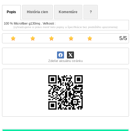
Popis
História cien
Komentáre
?
100 % Microfiber g130mq . Veľkosti :
(vyhradzujeme si právo meniť tieto popisy a špecifikácie bez predošlého upozornenia)
5
/
5
Zdieľať aktuálnu stránku