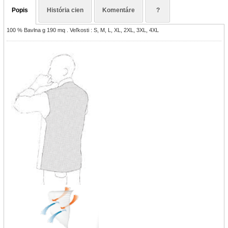
Popis
História cien
Komentáre
?
100 % Bavlna g 190 mq . Veľkosti : S, M, L, XL, 2XL, 3XL, 4XL