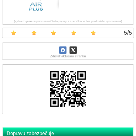
(vyhradzujeme si právo meniť tieto popisy a špecifikácie bez predošlého upozornenia)
5
/
5
Zdieľať aktuálnu stránku
Dopravu zabezpečuje