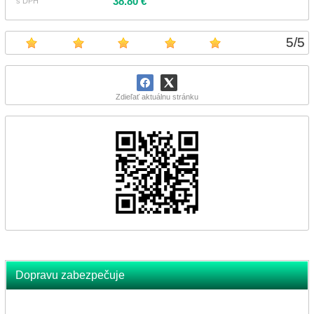
38.80 €
s DPH
5
/
5
Zdieľať aktuálnu stránku
Dopravu zabezpečuje