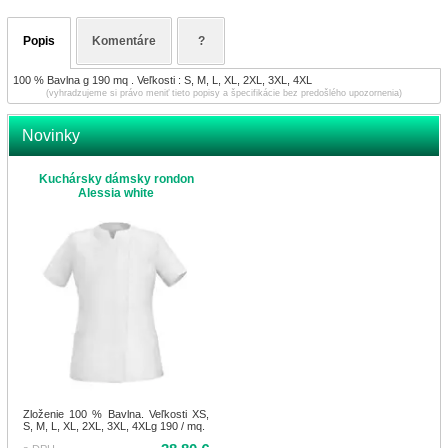
Popis
Komentáre
?
100 % Bavlna g 190 mq . Veľkosti : S, M, L, XL, 2XL, 3XL, 4XL
(vyhradzujeme si právo meniť tieto popisy a špecifikácie bez predošlého upozornenia)
Novinky
Kuchársky dámsky rondon
Alessia white
Zloženie 100 % Bavlna. Veľkosti XS,
S, M, L, XL, 2XL, 3XL, 4XLg 190 / mq.