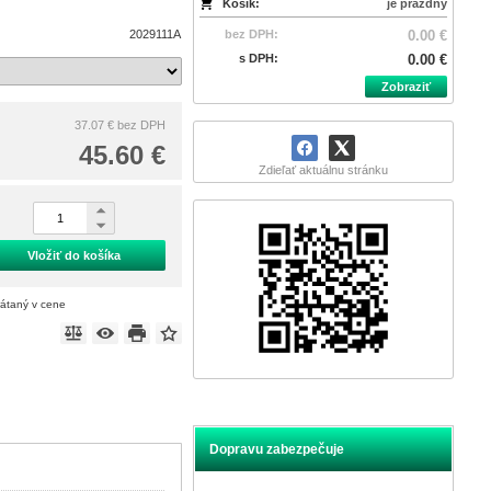
Košík:
je prázdny
2029111A
bez DPH:
0.00 €
s DPH:
0.00 €
Zobraziť
37.07 €
bez DPH
45.60 €
Zdieľať aktuálnu stránku
Vložiť do košíka
rátaný v cene
Dopravu zabezpečuje