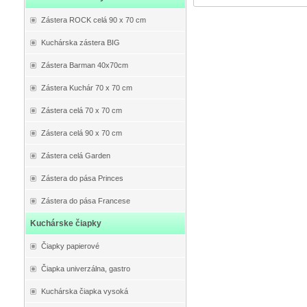
Zástera ROCK celá 90 x 70 cm
Kuchárska zástera BIG
Zástera Barman 40x70cm
Zástera Kuchár 70 x 70 cm
Zástera celá 70 x 70 cm
Zástera celá 90 x 70 cm
Zástera celá Garden
Zástera do pása Princes
Zástera do pása Francese
Kuchárske čiapky
Čiapky papierové
Čiapka univerzálna, gastro
Kuchárska čiapka vysoká