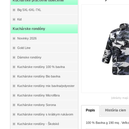
Kuchárske pracovné oblečenie
Big 5XL-6XL-7XL
Kid
Kuchárske rondóny
Novinky 2026
Gold Line
Dámske rondóny
Kuchárske rondóny 100 % bavlna
Kuchárske rondóny Bio bavlna
Kuchárske rondóny mix bavlna/polyester
Kuchárske rondóny Microfibra
(obrázky majú 
Kuchárske rondony Sorona
Popis
História cien
Kuchárske rondóny s krátkym rukávom
100 % Bavlna g 190 mq . Veľkos
Kuchárske rondóny - Školské