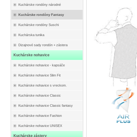
Kuchárske rondóny národné
Kuchárske rondóny Fantasy
Kuchárske rondóny Suschi
Kuchárska tunika
Dizajnové sady rondón + zástera
Kuchárske nohavice
Kuchárske nohavice - kapsáče
Kuchárske nohavice Slim Fit
Kuchárske nohavice s vreckom.
Kuchárske nohavice Classic
Kuchárske nohavice Classic fantasy
Kuchárske nohavice Fashion
Kuchárske nohavice UNISEX
Kuchárske zástery