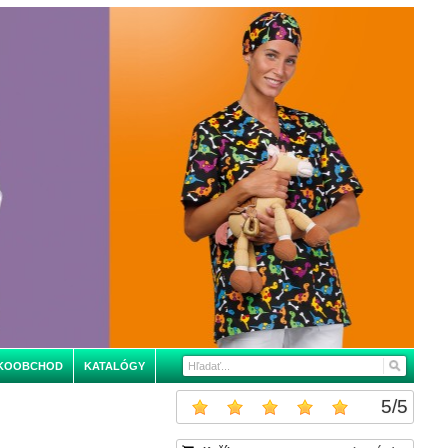
KOOBCHOD
KATALÓGY
5
/
5