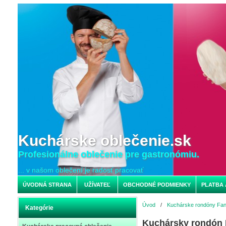
Kuchárske oblečenie.sk
Profesionálne oblečenie pre gastronómiu.
... v našom oblečení je radosť pracovať
ÚVODNÁ STRANA
UŽÍVATEĽ
OBCHODNÉ PODMIENKY
PLATBA 
Úvod
/
Kuchárske rondóny Fan
Kategórie
Kuchársky rondón