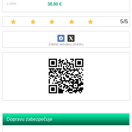
38.80 €
s DPH
5
/
5
Zdieľať aktuálnu stránku
Dopravu zabezpečuje