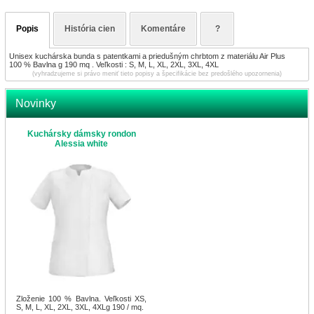
Popis
História cien
Komentáre
?
Unisex kuchárska bunda s patentkami a priedušným chrbtom z materiálu Air Plus
100 % Bavlna g 190 mq . Veľkosti : S, M, L, XL, 2XL, 3XL, 4XL
(vyhradzujeme si právo meniť tieto popisy a špecifikácie bez predošlého upozornenia)
Novinky
Kuchársky dámsky rondon
Alessia white
Zloženie 100 % Bavlna. Veľkosti XS,
S, M, L, XL, 2XL, 3XL, 4XLg 190 / mq.