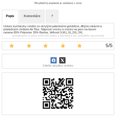
Recyklačný poplatok je zarátaný v cene
Popis
Komentáre
?
Unisex kuchársky rondón so skrytými patentnými gombíkmi, dlhými rukávmi a
priedušným chrbtom Air Plus. Náprsné vrecko a vrecko na pero na ľavom
ramene.65% Polyester 35% Bavlna, Veľkosti S,M,L,XL,2XL,3XL
(vyhradzujeme si právo meniť tieto popisy a špecifikácie bez predošlého upozornenia)
5
/
5
Zdieľať aktuálnu stránku