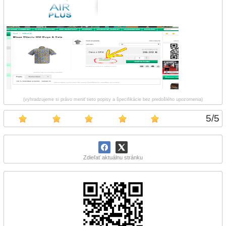
(vyhradzujeme si právo meniť tieto popisy a špecifikácie bez predošlého upozornenia)
5
/
5
Zdieľať aktuálnu stránku