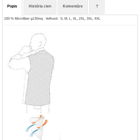
Popis
História cien
Komentáre
?
100 % Microfiber g130mq . Veľkosti : S, M, L, XL, 2XL, 3XL, 4XL