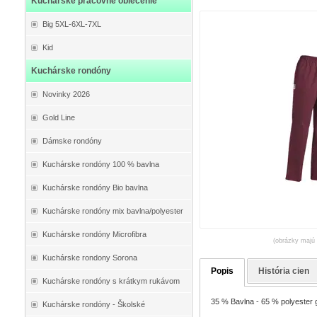
Kuchárske pracovné oblečenie
Big 5XL-6XL-7XL
Kid
Kuchárske rondóny
Novinky 2026
Gold Line
Dámske rondóny
Kuchárske rondóny 100 % bavlna
Kuchárske rondóny Bio bavlna
Kuchárske rondóny mix bavlna/polyester
Kuchárske rondóny Microfibra
(obrázky majú 
Kuchárske rondony Sorona
Popis
História cien
Kuchárske rondóny s krátkym rukávom
35 % Bavlna - 65 % polyester g
Kuchárske rondóny - Školské