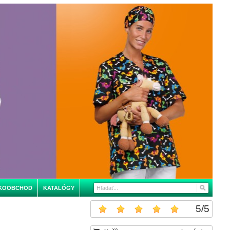
KOOBCHOD
KATALÓGY
5
/
5