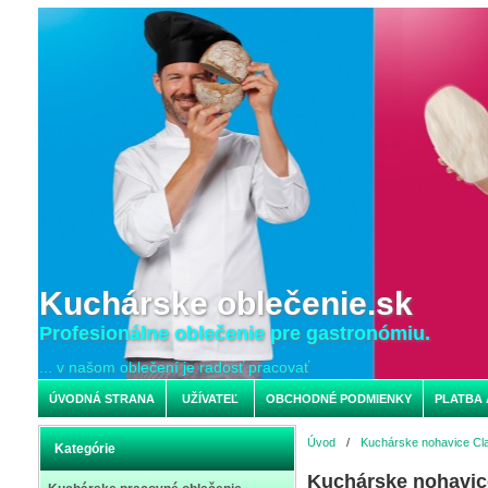
Kuchárske oblečenie.sk
Profesionálne oblečenie pre gastronómiu.
... v našom oblečení je radosť pracovať
ÚVODNÁ STRANA
UŽÍVATEĽ
OBCHODNÉ PODMIENKY
PLATBA 
Úvod
/
Kuchárske nohavice Cl
Kategórie
Kuchárske nohavi