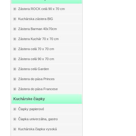
Zástera ROCK celá 90 x 70 cm
Kuchárska zástera BIG
Zástera Barman 40x70cm
Zástera Kuchár 70 x 70 cm
Zástera celá 70 x 70 cm
Zástera celá 90 x 70 cm
Zástera celá Garden
Zástera do pása Princes
Zástera do pása Francese
Kuchárske čiapky
Čiapky papierové
Čiapka univerzálna, gastro
Kuchárska čiapka vysoká