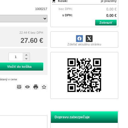
Košík:
je prázdny
1000217
bez DPH:
0.00 €
s DPH:
0.00 €
Zobraziť
22.44 €
bez DPH
27.60 €
Zdieľať aktuálnu stránku
Vložiť do košíka
rátaný v cene
Dopravu zabezpečuje