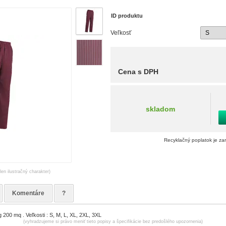
ID produktu
Veľkosť
Cena s DPH
skladom
Recyklačný poplatok je za
len ilustračný charakter)
Komentáre
?
 200 mq . Veľkosti : S, M, L, XL, 2XL, 3XL
(vyhradzujeme si právo meniť tieto popisy a špecifikácie bez predošlého upozornenia)