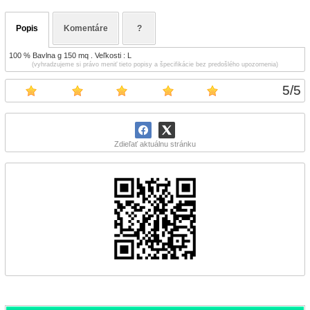
Popis
Komentáre
?
100 % Bavlna g 150 mq . Veľkosti : L
(vyhradzujeme si právo meniť tieto popisy a špecifikácie bez predošlého upozornenia)
5
/
5
Zdieľať aktuálnu stránku