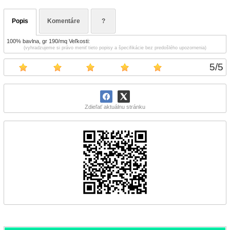
Popis
Komentáre
?
100% bavlna, gr 190/mq Veľkosti:
(vyhradzujeme si právo meniť tieto popisy a špecifikácie bez predošlého upozornenia)
5
/
5
Zdieľať aktuálnu stránku