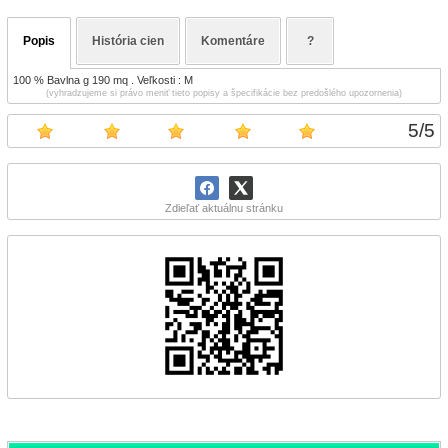
Popis
História cien
Komentáre
?
100 % Bavlna g 190 mq . Veľkosti : M
(vyhradzujeme si právo meniť tieto popisy a špecifikácie bez predošlého upozornenia)
5
/
5
Zdieľať aktuálnu stránku