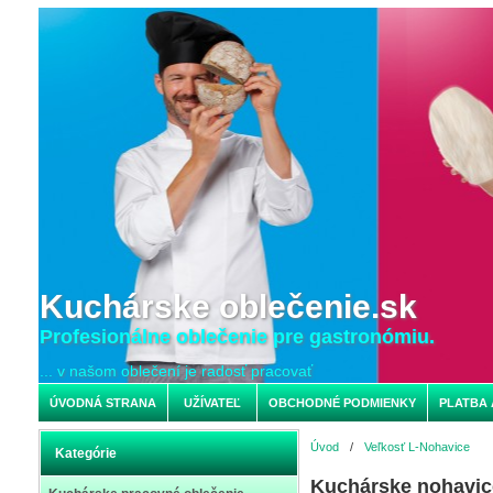
Kuchárske oblečenie.sk
Profesionálne oblečenie pre gastronómiu.
... v našom oblečení je radosť pracovať
ÚVODNÁ STRANA
UŽÍVATEĽ
OBCHODNÉ PODMIENKY
PLATBA 
Úvod
/
Veľkosť L-Nohavice
Kategórie
Kuchárske nohavic