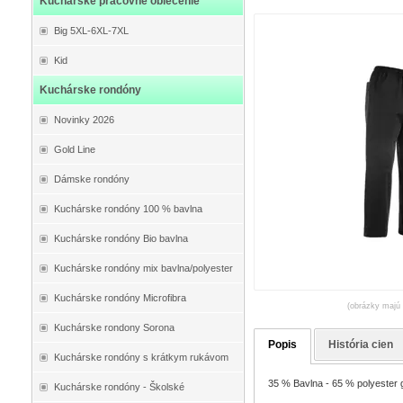
Kuchárske pracovné oblečenie
Big 5XL-6XL-7XL
Kid
Kuchárske rondóny
Novinky 2026
Gold Line
Dámske rondóny
Kuchárske rondóny 100 % bavlna
Kuchárske rondóny Bio bavlna
Kuchárske rondóny mix bavlna/polyester
Kuchárske rondóny Microfibra
(obrázky majú 
Kuchárske rondony Sorona
Popis
História cien
Kuchárske rondóny s krátkym rukávom
35 % Bavlna - 65 % polyester 
Kuchárske rondóny - Školské