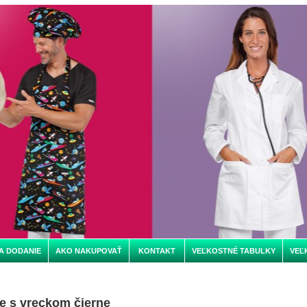
A DODANIE
AKO NAKUPOVAŤ
KONTAKT
VEĽKOSTNÉ TABULKY
VEĽ
e s vreckom čierne