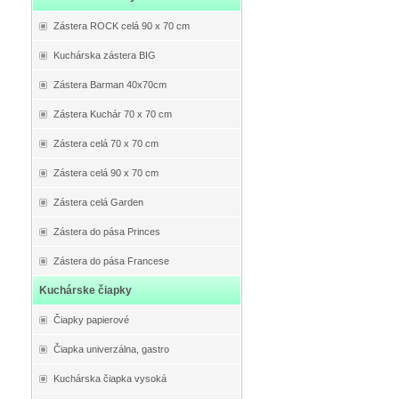
Zástera ROCK celá 90 x 70 cm
Kuchárska zástera BIG
Zástera Barman 40x70cm
Zástera Kuchár 70 x 70 cm
Zástera celá 70 x 70 cm
Zástera celá 90 x 70 cm
Zástera celá Garden
Zástera do pása Princes
Zástera do pása Francese
Kuchárske čiapky
Čiapky papierové
Čiapka univerzálna, gastro
Kuchárska čiapka vysoká