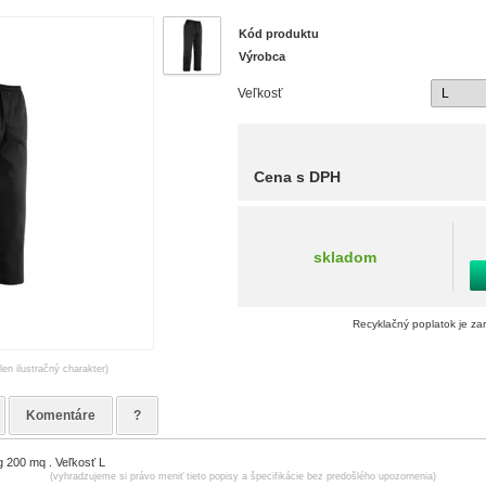
Kód produktu
Výrobca
Veľkosť
Cena s DPH
skladom
Recyklačný poplatok je za
len ilustračný charakter)
Komentáre
?
g 200 mq . Veľkosť L
(vyhradzujeme si právo meniť tieto popisy a špecifikácie bez predošlého upozornenia)