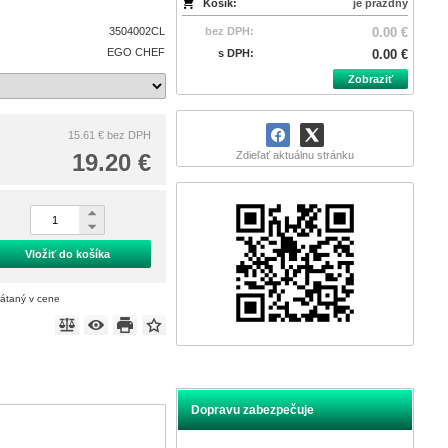
Košík:
je prázdny
3504002CL
bez DPH:
0.00 €
EGO CHEF
s DPH:
0.00 €
Zobraziť
15.61 €
bez DPH
19.20 €
Zdieľať aktuálnu stránku
Vložiť do košíka
rátaný v cene
Dopravu zabezpečuje