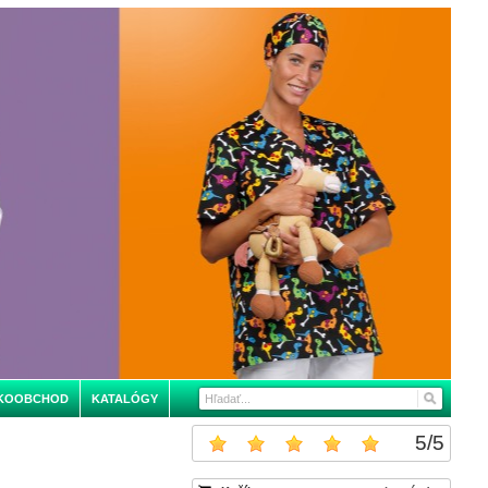
KOOBCHOD
KATALÓGY
5
/
5