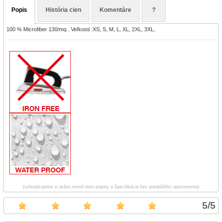
Popis
História cien
Komentáre
?
100 % Microfiber 130/mq . Veľkosti :XS, S, M, L, XL, 2XL, 3XL,
(vyhradzujeme si právo meniť tieto popisy a špecifikácie bez predošlého upozornenia)
5
/
5