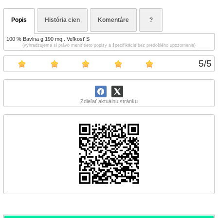
Popis
História cien
Komentáre
?
100 % Bavlna g 190 mq . Veľkosť S
(vyhradzujeme si právo meniť tieto popisy a špecifikácie bez predošlého upozornenia)
5
/
5
Zdieľať aktuálnu stránku