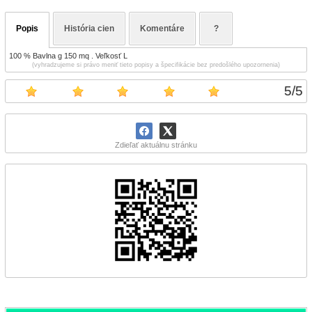
Popis
História cien
Komentáre
?
100 % Bavlna g 150 mq . Veľkosť L
(vyhradzujeme si právo meniť tieto popisy a špecifikácie bez predošlého upozornenia)
5
/
5
Zdieľať aktuálnu stránku