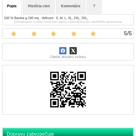
Popis
História cien
Komentáre
?
100 % Bavlna g 190 mq . Veľkosti : S, M, L, XL, 2XL, 3XL,
(vyhradzujeme si právo meniť tieto popisy a špecifikácie bez predošlého upozornenia)
5
/
5
Zdieľať aktuálnu stránku
Dopravu zabezpečuje