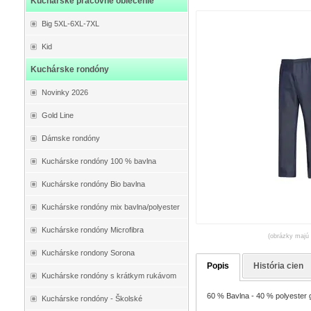
Kuchárske pracovné oblečenie
Big 5XL-6XL-7XL
Kid
Kuchárske rondóny
Novinky 2026
Gold Line
Dámske rondóny
Kuchárske rondóny 100 % bavlna
Kuchárske rondóny Bio bavlna
Kuchárske rondóny mix bavlna/polyester
Kuchárske rondóny Microfibra
(obrázky majú 
Kuchárske rondony Sorona
Popis
História cien
Kuchárske rondóny s krátkym rukávom
60 % Bavlna - 40 % polyester g
Kuchárske rondóny - Školské