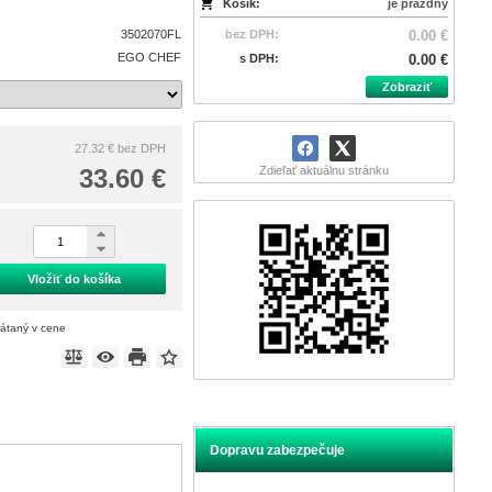
Košík:
je prázdny
3502070FL
bez DPH:
0.00 €
EGO CHEF
s DPH:
0.00 €
Zobraziť
27.32 €
bez DPH
33.60 €
Zdieľať aktuálnu stránku
Vložiť do košíka
rátaný v cene
Dopravu zabezpečuje