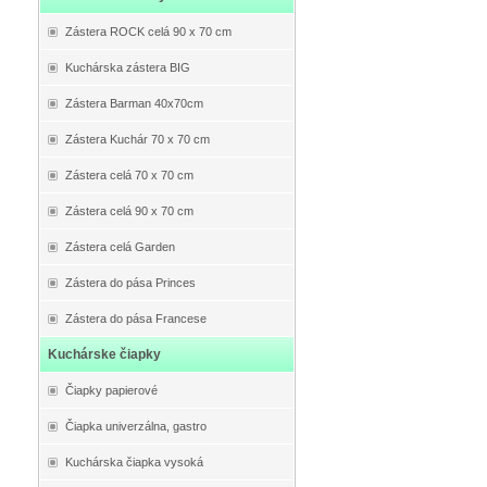
Zástera ROCK celá 90 x 70 cm
Kuchárska zástera BIG
Zástera Barman 40x70cm
Zástera Kuchár 70 x 70 cm
Zástera celá 70 x 70 cm
Zástera celá 90 x 70 cm
Zástera celá Garden
Zástera do pása Princes
Zástera do pása Francese
Kuchárske čiapky
Čiapky papierové
Čiapka univerzálna, gastro
Kuchárska čiapka vysoká