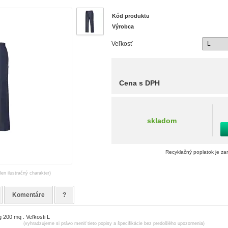
Kód produktu
Výrobca
Veľkosť
Cena s DPH
skladom
Recyklačný poplatok je za
len ilustračný charakter)
Komentáre
?
 200 mq . Veľkosti L
(vyhradzujeme si právo meniť tieto popisy a špecifikácie bez predošlého upozornenia)