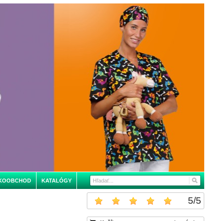
KOOBCHOD
KATALÓGY
5
/
5