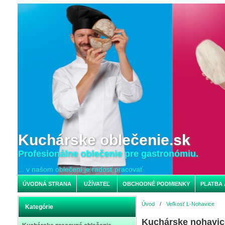
Kuchárske oblečenie.sk
Profesionálne oblečenie pre gastronómiu.
... v našom oblečení je radosť pracovať
ÚVODNÁ STRANA
UŽÍVATEĽ
OBCHODNÉ PODMIENKY
PLATBA 
Úvod
/
Veľkosť L-Nohavice
Kategórie
Kuchárske nohavi