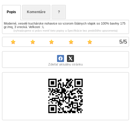
Popis
Komentáre
?
Moderné, veselé kuchárske nohavice so vzorom štátnych vlajok so 100% bavlny 175
gr./mq, 3 vrecká. Veľkosti : L
(vyhradzujeme si právo meniť tieto popisy a špecifikácie bez predošlého upozornenia)
5
/
5
Zdieľať aktuálnu stránku