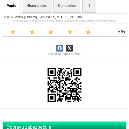
Popis
História cien
Komentáre
?
100 % Bavlna g 190 mq . Veľkosti : S, M, L, XL, 2XL, 3XL,
(vyhradzujeme si právo meniť tieto popisy a špecifikácie bez predošlého upozornenia)
5
/
5
Zdieľať aktuálnu stránku
Dopravu zabezpečuje