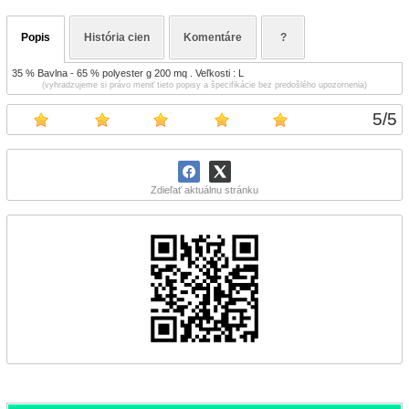
Popis
História cien
Komentáre
?
35 % Bavlna - 65 % polyester g 200 mq . Veľkosti : L
(vyhradzujeme si právo meniť tieto popisy a špecifikácie bez predošlého upozornenia)
5
/
5
Zdieľať aktuálnu stránku