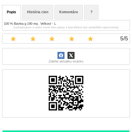
Popis
História cien
Komentáre
?
100 % Bavlna g 190 mq . Veľkosť - L
(vyhradzujeme si právo meniť tieto popisy a špecifikácie bez predošlého upozornenia)
5
/
5
Zdieľať aktuálnu stránku