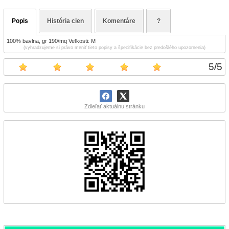
Popis
História cien
Komentáre
?
100% bavlna, gr 190/mq Veľkosti: M
(vyhradzujeme si právo meniť tieto popisy a špecifikácie bez predošlého upozornenia)
5
/
5
Zdieľať aktuálnu stránku