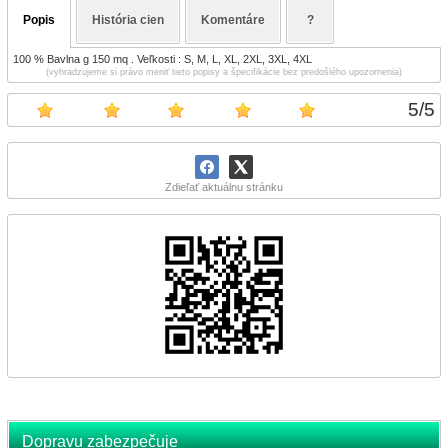
Popis
História cien
Komentáre
?
100 % Bavlna g 150 mq . Veľkosti : S, M, L, XL, 2XL, 3XL, 4XL
(vyhradzujeme si právo meniť tieto popisy a špecifikácie bez predošlého upozornenia)
5
/
5
Zdieľať aktuálnu stránku
Dopravu zabezpečuje