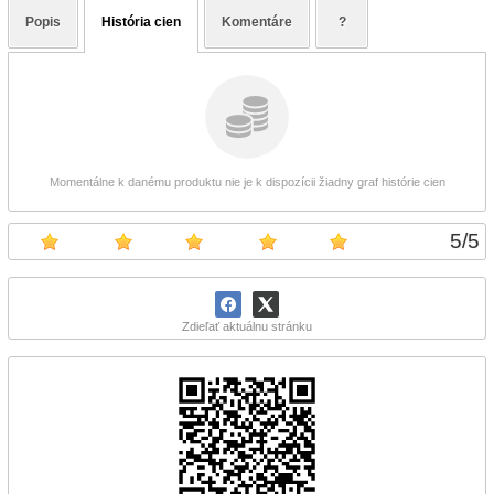
Popis
História cien
Komentáre
?
Momentálne k danému produktu nie je k dispozícii žiadny graf histórie cien
5
/
5
Zdieľať aktuálnu stránku