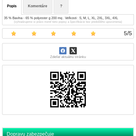
Popis
Komentáre
?
35 % Bavlna - 65 % polyester g 200 mq . Veľkosti : S, M, L, XL, 2XL, 3XL, 4XL
(vyhradzujeme si právo meniť tieto popisy a špecifikácie bez predošlého upozornenia)
5
/
5
Zdieľať aktuálnu stránku
Dopravu zabezpečuje