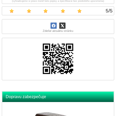
(vyhradzujeme si právo meniť tieto popisy a špecifikácie bez predošlého upozornenia)
5
/
5
Zdieľať aktuálnu stránku
Dopravu zabezpečuje