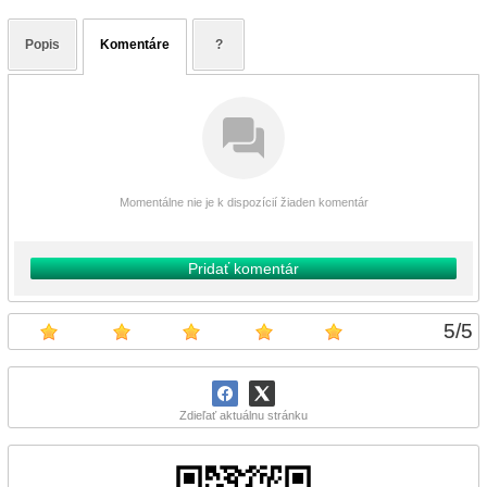
Popis
Komentáre
?
Momentálne nie je k dispozícií žiaden komentár
Pridať komentár
5
/
5
Zdieľať aktuálnu stránku