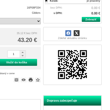
Košík:
je prázdny
16P08P334
bez DPH:
0.00 €
Giblors
s DPH:
0.00 €
Zobraziť
35.12 €
bez DPH
43.20 €
Zdieľať aktuálnu stránku
Vložiť do košíka
rátaný v cene
Dopravu zabezpečuje