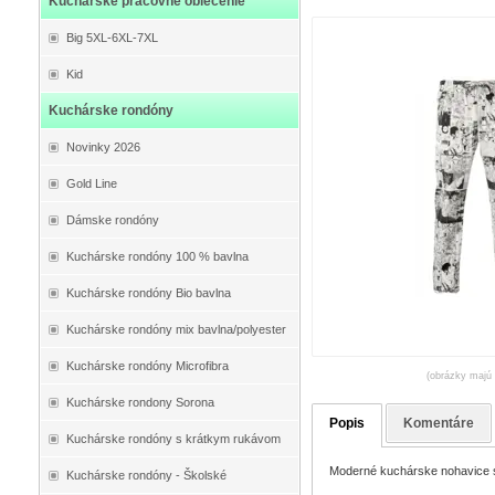
Kuchárske pracovné oblečenie
Big 5XL-6XL-7XL
Kid
Kuchárske rondóny
Novinky 2026
Gold Line
Dámske rondóny
Kuchárske rondóny 100 % bavlna
Kuchárske rondóny Bio bavlna
Kuchárske rondóny mix bavlna/polyester
Kuchárske rondóny Microfibra
(obrázky majú 
Kuchárske rondony Sorona
Popis
Komentáre
Kuchárske rondóny s krátkym rukávom
Moderné kuchárske nohavice s
Kuchárske rondóny - Školské