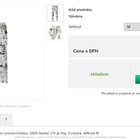
Kód produktu
Výrobca
Veľkosť
Cena s DPH
skladom
Recyklačný poplatok je za
len ilustračný charakter)
?
o vzorom komixu, 100% bavlny 175 gr./mq, 3 vrecká. Veľkosti M
(vyhradzujeme si právo meniť tieto popisy a špecifikácie bez predošlého upozornenia)