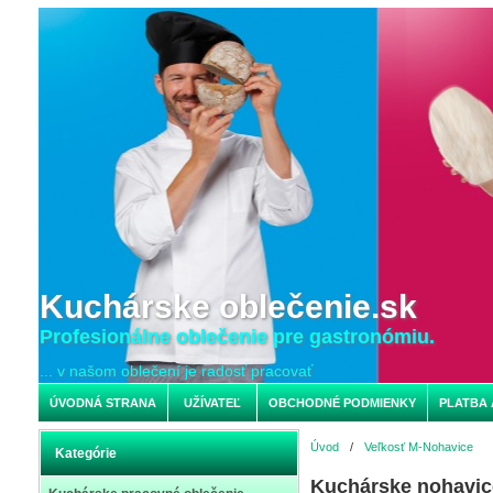
Kuchárske oblečenie.sk
Profesionálne oblečenie pre gastronómiu.
... v našom oblečení je radosť pracovať
ÚVODNÁ STRANA
UŽÍVATEĽ
OBCHODNÉ PODMIENKY
PLATBA 
Úvod
/
Veľkosť M-Nohavice
Kategórie
Kuchárske nohavic