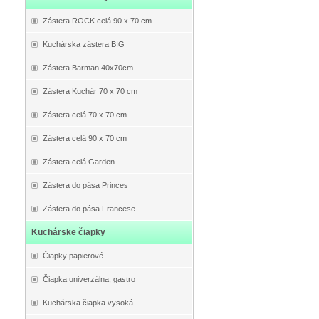
Zástera ROCK celá 90 x 70 cm
Kuchárska zástera BIG
Zástera Barman 40x70cm
Zástera Kuchár 70 x 70 cm
Zástera celá 70 x 70 cm
Zástera celá 90 x 70 cm
Zástera celá Garden
Zástera do pása Princes
Zástera do pása Francese
Kuchárske čiapky
Čiapky papierové
Čiapka univerzálna, gastro
Kuchárska čiapka vysoká