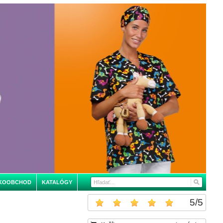
KOOBCHOD
KATALÓGY
5
/
5