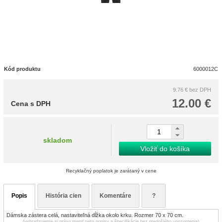
Kód produktu
6000012C
9.76 €
bez DPH
12.00 €
Cena s DPH
skladom
Vložiť do košíka
Recyklačný poplatok je zarátaný v cene
Popis
História cien
Komentáre
?
Dámska zástera celá, nastaviteľná dĺžka okolo krku. Rozmer 70 x 70 cm.
(vyhradzujeme si právo meniť tieto popisy a špecifikácie bez predošlého upozornenia)